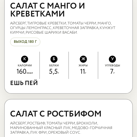
МАНГО
САЛАТ С МАНГО И
КРЕВЕТКАМИ
АЙСБЕРГ, ТИГРОВЫЕ КРЕВЕТКИ, ТОМАТЫ ЧЕРРИ, МАНГО,
ОГУРЦЫ ЛЕМОНГРАСС, КРЕВЕТОЧНАЯ ЗАПРАВКА, КУНЖУТ
КИМЧИ, РИСОВЫЕ ШАРИКИ ВАСАБИ.
ВЫХОД 180 Г
К
Б
Ж
У
КАЛОРИИ
БЕЛКИ
ЖИРЫ
УГЛЕВОДЫ
160
5,5
11
7
ккал
г
г
г
ЕШЬ ПЕЙ
ЕШЬ ПЕЙ
САЛАТ С
РОСТБИФОМ
САЛАТ С РОСТБИФОМ
АЙСБЕРГ, РОСТБИФ, ТОМАТЫ ЧЕРРИ, БРОККОЛИ,
МАРИНОВАННЫЙ КРАСНЫЙ ЛУК, МЕДОВО-ГОРЧИЧНАЯ
ЗАПРАВКА, ЛУК ФРИ, ОРЕХОВЫЙ СОУС.